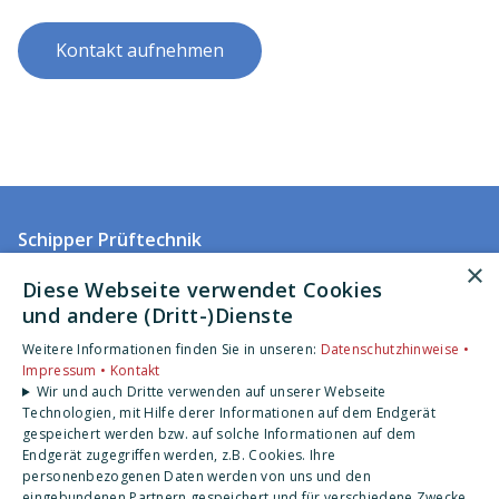
Kontakt aufnehmen
Schipper Prüftechnik
Narzissenweg 8
×
Diese Webseite verwendet Cookies
26789 Leer
und andere (Dritt-)Dienste
E-Mail:
info@schipper-prueftechnik.de
Telefon:
0491 99758540
Weitere Informationen finden Sie in unseren:
Datenschutzhinweise •
Mobil:
Impressum •
0170 5243791
Kontakt
Wir und auch Dritte verwenden auf unserer Webseite
Impressum
Technologien, mit Hilfe derer Informationen auf dem Endgerät
Datenschutzerklärung
gespeichert werden bzw. auf solche Informationen auf dem
Endgerät zugegriffen werden, z.B. Cookies. Ihre
Barrierefreiheitserklärung
personenbezogenen Daten werden von uns und den
eingebundenen Partnern gespeichert und für verschiedene Zwecke,