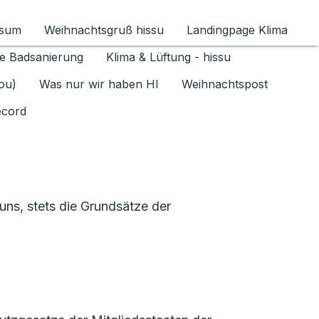
ssum
Weihnachtsgruß hissu
Landingpage Klima
ür Datenschutz 1.6.2026 umschalten
e Badsanierung
Klima & Lüftung - hissu
jou)
Was nur wir haben HI
Weihnachtspost
ecord
ns, stets die Grundsätze der