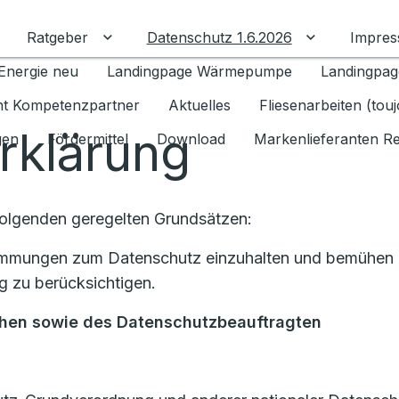
Ratgeber
Datenschutz 1.6.2026
Impre
Untermenü für Ratgeber umschalten
Untermenü f
Energie neu
Landingpage Wärmepumpe
Landingpag
ant Kompetenzpartner
Aktuelles
Fliesenarbeiten (tou
rklärung
gen
Fördermittel
Download
Markenlieferanten R
Folgenden geregelten Grundsätzen:
stimmungen zum Datenschutz einzuhalten und bemühen u
 zu berücksichtigen.
chen
sowie des Datenschutzbeauftragten