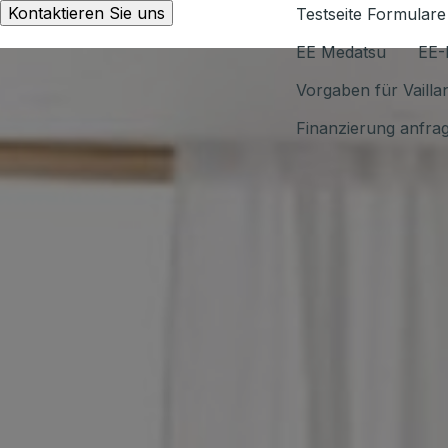
Kontaktieren Sie uns
Testseite Formulare
EE Medatsu
EE-
Vorgaben für Vaill
Finanzierung anfra