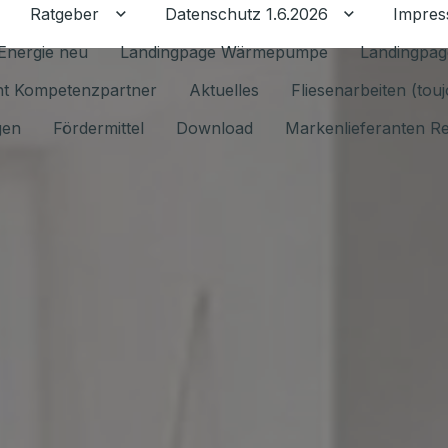
Ratgeber
Datenschutz 1.6.2026
Impre
Untermenü für Ratgeber umschalten
Untermenü f
Energie neu
Landingpage Wärmepumpe
Landingpag
ant Kompetenzpartner
Aktuelles
Fliesenarbeiten (tou
gen
Fördermittel
Download
Markenlieferanten R