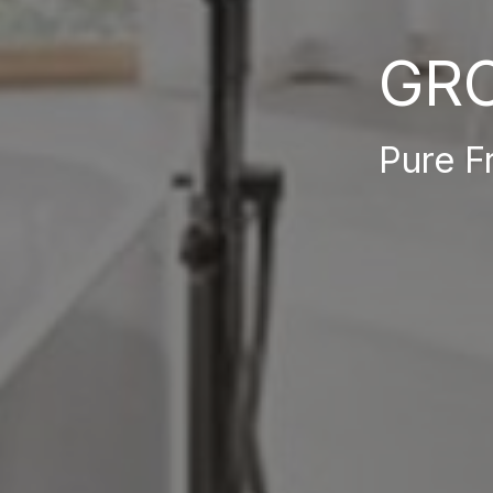
GR
Pure F