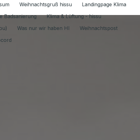
ssum
Weihnachtsgruß hissu
Landingpage Klima
ür Datenschutz 1.6.2026 umschalten
e Badsanierung
Klima & Lüftung - hissu
jou)
Was nur wir haben HI
Weihnachtspost
ecord