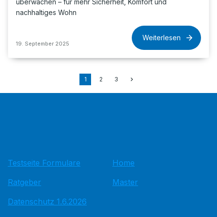
überwachen – für mehr Sicherheit, Komfort und
nachhaltiges Wohn
Weiterlesen
19. September 2025
1
2
3
Testseite Formulare
Home
Ratgeber
Master
Datenschutz 1.6.2026