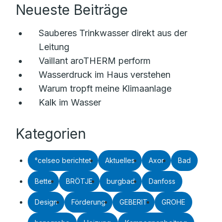
Neueste Beiträge
Sauberes Trinkwasser direkt aus der
Leitung
Vaillant aroTHERM perform
Wasserdruck im Haus verstehen
Warum tropft meine Klimaanlage
Kalk im Wasser
Kategorien
°celseo berichtet
Aktuelles
Axor
Bad
Bette
BRÖTJE
burgbad
Danfoss
Design
Förderung
GEBERIT
GROHE