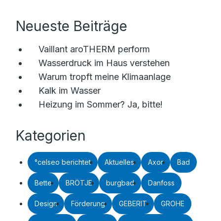
Neueste Beiträge
Vaillant aroTHERM perform
Wasserdruck im Haus verstehen
Warum tropft meine Klimaanlage
Kalk im Wasser
Heizung im Sommer? Ja, bitte!
Kategorien
°celseo berichtet
Aktuelles
Axor
Bad
Bette
BRÖTJE
burgbad
Danfoss
Design
Förderung
GEBERIT
GROHE