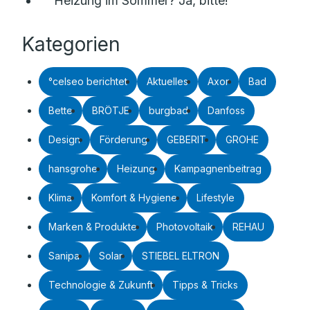
Heizung im Sommer? Ja, bitte!
Kategorien
°celseo berichtet
Aktuelles
Axor
Bad
Bette
BRÖTJE
burgbad
Danfoss
Design
Förderung
GEBERIT
GROHE
hansgrohe
Heizung
Kampagnenbeitrag
Klima
Komfort & Hygiene
Lifestyle
Marken & Produkte
Photovoltaik
REHAU
Sanipa
Solar
STIEBEL ELTRON
Technologie & Zukunft
Tipps & Tricks