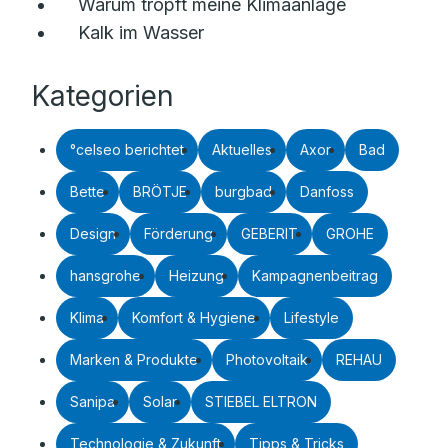
Warum tropft meine Klimaanlage
Kalk im Wasser
Kategorien
°celseo berichtet
Aktuelles
Axor
Bad
Bette
BRÖTJE
burgbad
Danfoss
Design
Förderung
GEBERIT
GROHE
hansgrohe
Heizung
Kampagnenbeitrag
Klima
Komfort & Hygiene
Lifestyle
Marken & Produkte
Photovoltaik
REHAU
Sanipa
Solar
STIEBEL ELTRON
Technologie & Zukunft
Tipps & Tricks