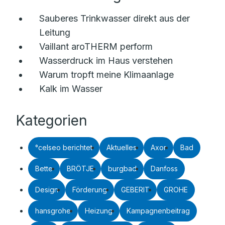
Sauberes Trinkwasser direkt aus der
Leitung
Vaillant aroTHERM perform
Wasserdruck im Haus verstehen
Warum tropft meine Klimaanlage
Kalk im Wasser
Kategorien
°celseo berichtet
Aktuelles
Axor
Bad
Bette
BRÖTJE
burgbad
Danfoss
Design
Förderung
GEBERIT
GROHE
hansgrohe
Heizung
Kampagnenbeitrag