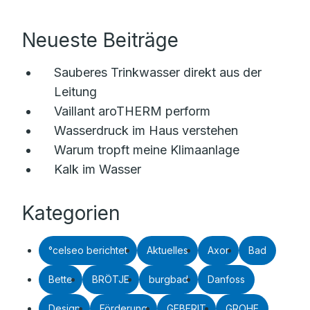
Neueste Beiträge
Sauberes Trinkwasser direkt aus der
Leitung
Vaillant aroTHERM perform
Wasserdruck im Haus verstehen
Warum tropft meine Klimaanlage
Kalk im Wasser
Kategorien
°celseo berichtet
Aktuelles
Axor
Bad
Bette
BRÖTJE
burgbad
Danfoss
Design
Förderung
GEBERIT
GROHE