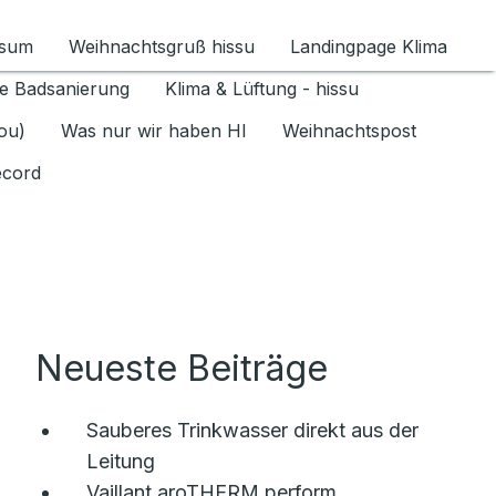
ssum
Weihnachtsgruß hissu
Landingpage Klima
ür Datenschutz 1.6.2026 umschalten
e Badsanierung
Klima & Lüftung - hissu
jou)
Was nur wir haben HI
Weihnachtspost
ecord
Neueste Beiträge
Sauberes Trinkwasser direkt aus der
Leitung
Vaillant aroTHERM perform