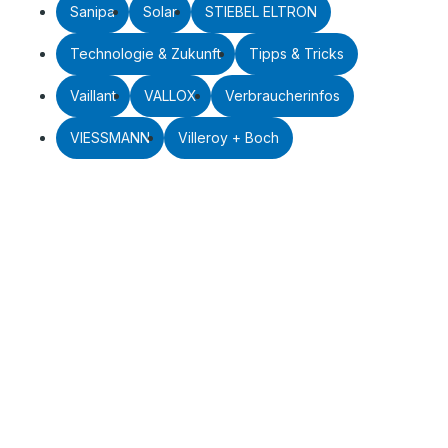
Sanipa
Solar
STIEBEL ELTRON
Technologie & Zukunft
Tipps & Tricks
Vaillant
VALLOX
Verbraucherinfos
VIESSMANN
Villeroy + Boch