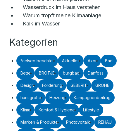
Wasserdruck im Haus verstehen
Warum tropft meine Klimaanlage
Kalk im Wasser
Kategorien
°celseo berichtet
Aktuelles
Axor
Bad
Bette
BRÖTJE
burgbad
Danfoss
Design
Förderung
GEBERIT
GROHE
hansgrohe
Heizung
Kampagnenbeitrag
Klima
Komfort & Hygiene
Lifestyle
Marken & Produkte
Photovoltaik
REHAU